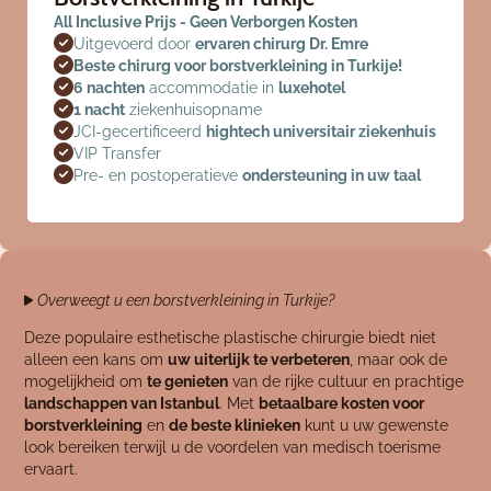
All Inclusive Prijs - Geen Verborgen Kosten
Uitgevoerd door
ervaren chirurg Dr. Emre
Beste chirurg voor borstverkleining in Turkije!
6 nachten
accommodatie in
luxehotel
1 nacht
ziekenhuisopname
JCI-gecertificeerd
hightech universitair ziekenhuis
VIP Transfer
Pre- en postoperatieve
ondersteuning in uw taal
Overweegt u een borstverkleining in Turkije?
Deze populaire esthetische plastische chirurgie biedt niet
alleen een kans om
uw uiterlijk te verbeteren
, maar ook de
mogelijkheid om
te genieten
van de rijke cultuur en prachtige
landschappen van Istanbul
. Met
betaalbare kosten voor
borstverkleining
en
de beste klinieken
kunt u uw gewenste
look bereiken terwijl u de voordelen van medisch toerisme
ervaart.