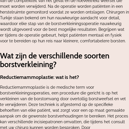
van de complexiteit van het geval en de hoeveelheid weefsel die
moet worden verwijderd. Na de operatie worden patiënten in een
herstelruimte gemonitord voordat ze worden ontslagen. Chirurgen in
Turkije staan ​​bekend om hun nauwkeurige aandacht voor detail,
waardoor elke stap van de borstverkleiningsoperatie nauwkeurig
wordt uitgevoerd voor de best mogelijke resultaten. Begrijpen wat
er tijdens de operatie gebeurt, helpt patiënten mentaal en fysiek
voor te bereiden op hun reis naar kleinere, comfortabelere borsten.
Wat zijn de verschillende soorten
borstverkleining?
Reductiemammoplastie: wat is het?
Reductiemammoplastie is de medische term voor
borstverkleiningsoperaties, een procedure die gericht is op het
verkleinen van de borstomvang door overtollig borstweefsel en vet
te verwijderen. Deze techniek is afgestemd op de specifieke
behoeften van elke patiënt, wat zorgt voor een op maat gemaakte
aanpak om de gewenste borstverhoudingen te bereiken. Het proces
kan verschillende incisiepatronen omvatten, die tijdens het consult
met uw chirurg kunnen worden besproken. Door