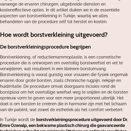
vanwege de ervaren chirurgen, uitgebreide diensten en
kosteneffectieve opties. In dit artikel duiken we in de essentiële
aspecten van borstverkleining in Turkije, waarbij we alles
behandelen van de procedure zelf tot herstel en kosten.
Hoe wordt borstverkleining uitgevoerd?
De borstverkleiningsprocedure begrijpen
Borstverkleining, of reductiemammoplastie, is een cosmetische
procedure die is ontworpen om overtollig borstweefsel en vet te
verwijderen, wat resulteert in een kleinere borstomvang.
Borstverkleining is vooral gunstig voor vrouwen die fysiek ongemak
ervaren door grote borsten, zoals chronische rugpijn, nekpijn en
huidirritatie. De procedure omvat doorgaans incisies rond de
borstplooi om het overtollige weefsel weg te snijden en de borsten
opnieuw vorm te geven voor een meer proportioneel uiterlijk. Het
doel is om borsten te creëren die in harmonie zijn met het lichaam
van de patiënt, wat zowel de esthetiek als het comfort verbetert.
In Turkije wordt de
borstverkleiningsprocedure uitgevoerd door Dr.
Emre Ozenalp, een bekwame plastisch chirurg die geavanceerde