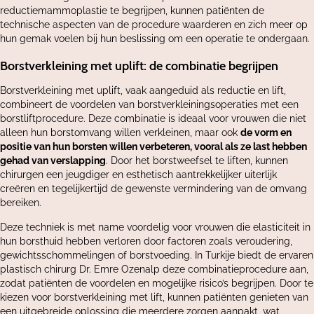
reductiemammoplastie te begrijpen, kunnen patiënten de
technische aspecten van de procedure waarderen en zich meer op
hun gemak voelen bij hun beslissing om een ​​operatie te ondergaan.
Borstverkleining met uplift: de combinatie begrijpen
Borstverkleining met uplift, vaak aangeduid als reductie en lift,
combineert de voordelen van borstverkleiningsoperaties met een
borstliftprocedure. Deze combinatie is ideaal voor vrouwen die niet
alleen hun borstomvang willen verkleinen, maar ook
de vorm en
positie van hun borsten willen verbeteren, vooral als ze last hebben
gehad van verslapping
. Door het borstweefsel te liften, kunnen
chirurgen een jeugdiger en esthetisch aantrekkelijker uiterlijk
creëren en tegelijkertijd de gewenste vermindering van de omvang
bereiken.
Deze techniek is met name voordelig voor vrouwen die elasticiteit in
hun borsthuid hebben verloren door factoren zoals veroudering,
gewichtsschommelingen of borstvoeding. In Turkije biedt de ervaren
plastisch chirurg Dr. Emre Ozenalp deze combinatieprocedure aan,
zodat patiënten de voordelen en mogelijke risico’s begrijpen. Door te
kiezen voor borstverkleining met lift, kunnen patiënten genieten van
een uitgebreide oplossing die meerdere zorgen aanpakt, wat