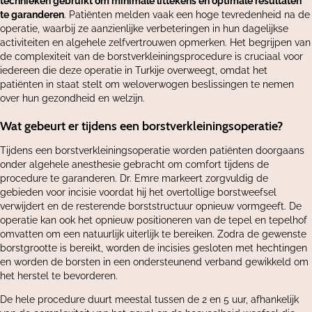
technieken gebruikt om minimale littekens en optimale resultaten
te garanderen
. Patiënten melden vaak een hoge tevredenheid na de
operatie, waarbij ze aanzienlijke verbeteringen in hun dagelijkse
activiteiten en algehele zelfvertrouwen opmerken. Het begrijpen van
de complexiteit van de borstverkleiningsprocedure is cruciaal voor
iedereen die deze operatie in Turkije overweegt, omdat het
patiënten in staat stelt om weloverwogen beslissingen te nemen
over hun gezondheid en welzijn.
Wat gebeurt er tijdens een borstverkleiningsoperatie?
Tijdens een borstverkleiningsoperatie worden patiënten doorgaans
onder algehele anesthesie gebracht om comfort tijdens de
procedure te garanderen. Dr. Emre markeert zorgvuldig de
gebieden voor incisie voordat hij het overtollige borstweefsel
verwijdert en de resterende borststructuur opnieuw vormgeeft. De
operatie kan ook het opnieuw positioneren van de tepel en tepelhof
omvatten om een ​​natuurlijk uiterlijk te bereiken. Zodra de gewenste
borstgrootte is bereikt, worden de incisies gesloten met hechtingen
en worden de borsten in een ondersteunend verband gewikkeld om
het herstel te bevorderen.
De hele procedure duurt meestal tussen de 2 en 5 uur, afhankelijk