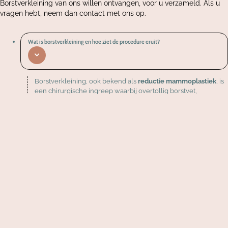
Borstverkleining van ons willen ontvangen, voor u verzameld. Als u
vragen hebt, neem dan contact met ons op.
Wat is borstverkleining en hoe ziet de procedure eruit?
Borstverkleining, ook bekend als
reductie mammoplastiek
, is
een chirurgische ingreep waarbij overtollig borstvet,
klierweefsel en huid wordt verwijderd om een ​​borstomvang
te krijgen die
meer in verhouding staat tot iemands lichaam
.
Het doel is om verlichting te bieden van het fysieke en
emotionele ongemak dat gepaard kan gaan met het hebben
van zeer grote borsten.
De procedure omvat doorgaans het maken van incisies rond
de tepelhof en langs de borst, het verwijderen van het
overtollige weefsel en het opnieuw vormgeven van de
resterende borst. De tepel en tepelhof worden vaak verplaatst
naar een hogere, jeugdigere positie. Liposuctie kan ook
worden gebruikt om overtollig vet te verwijderen. De incisies
worden vervolgens gesloten met hechtingen.